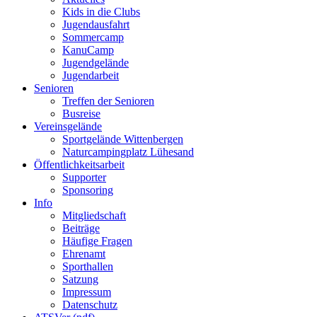
Kids in die Clubs
Jugendausfahrt
Sommercamp
KanuCamp
Jugendgelände
Jugendarbeit
Senioren
Treffen der Senioren
Busreise
Vereinsgelände
Sportgelände Wittenbergen
Naturcampingplatz Lühesand
Öffentlichkeitsarbeit
Supporter
Sponsoring
Info
Mitgliedschaft
Beiträge
Häufige Fragen
Ehrenamt
Sporthallen
Satzung
Impressum
Datenschutz