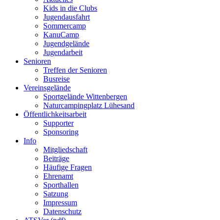
Kids in die Clubs
Jugendausfahrt
Sommercamp
KanuCamp
Jugendgelände
Jugendarbeit
Senioren
Treffen der Senioren
Busreise
Vereinsgelände
Sportgelände Wittenbergen
Naturcampingplatz Lühesand
Öffentlichkeitsarbeit
Supporter
Sponsoring
Info
Mitgliedschaft
Beiträge
Häufige Fragen
Ehrenamt
Sporthallen
Satzung
Impressum
Datenschutz