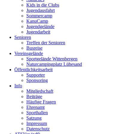
Kids in die Clubs
Jugendausfahrt
Sommercamp
KanuCamp
Jugendgelände
Jugendarbeit
Senioren
Treffen der Senioren
Busreise
Vereinsgelände
Sportgelände Wittenbergen
Naturcampingplatz Lühesand
Öffentlichkeitsarbeit
Supporter
Sponsoring
Info
Mitgliedschaft
Beiträge
Häufige Fragen
Ehrenamt
Sporthallen
Satzung
Impressum
Datenschutz