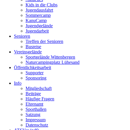
Kids in die Clubs
Jugendausfahrt
Sommercamp
KanuCamp
Jugendgelände
Jugendarbeit
Senioren
Treffen der Senioren
Busreise
Vereinsgelände
Sportgelände Wittenbergen
Naturcampingplatz Lühesand
Öffentlichkeitsarbeit
Supporter
Sponsoring
Info
Mitgliedschaft
Beiträge
Häufige Fragen
Ehrenamt
Sporthallen
Satzung
Impressum
Datenschutz