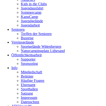
Kids in die Clubs
Jugendausfahrt
Sommercamp
KanuCamp
Jugendgelände
Jugendarbeit
Senioren
Treffen der Senioren
Busreise
Vereinsgelände
Sportgelände Wittenbergen
Naturcampingplatz Lühesand
Öffentlichkeitsarbeit
Supporter
Sponsoring
Info
Mitgliedschaft
Beiträge
Häufige Fragen
Ehrenamt
Sporthallen
Satzung
Impressum
Datenschutz